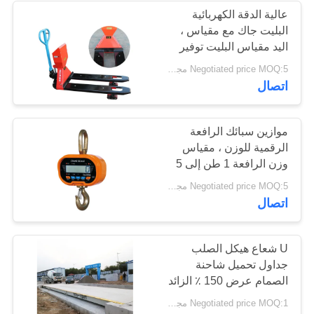
عالية الدقة الكهربائية
البليت جاك مع مقياس ،
20
اليد مقياس البليت توفير
موازين رافعة
العمالة
Negotiated price MOQ:5 مجموعات
اتصال
إلكترونية
موازين سبائك الرافعة
الرقمية للوزن ، مقياس
وزن الرافعة 1 طن إلى 5
طن معايرة
11
Negotiated price MOQ:5 مجموعات
اتصال
الموازين الرقمية
المعلقة
U شعاع هيكل الصلب
جداول تحميل شاحنة
الصمام عرض 150 ٪ الزائد
10 ~ 150 طن
Negotiated price MOQ:1 مجموعة