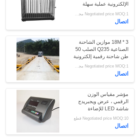
الإلكترونية عملية سهلة
Negotiated price MOQ:1 مجموعة
PRIVACY
26
اتصال
POLICY
موازين أرضية
3 * 18M موازين الشاحنة
الصناعية Q235 الصلب 50
طن شاحنة رقمية إلكترونية
وزنها
Negotiated price MOQ:1 مجموعة
اتصال
7
مؤشر مقياس الوزن
الرقمي ، عرض ويجبريدج
موازين منصة
شاشة LED للإضاءة
الخلفية Yoahua A12E
Negotiated price MOQ:10 قطع
اتصال