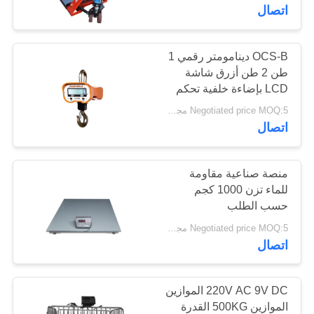
اتصال
مراقبة
الجودة
OCS-B دينامومتر رقمي 1
35
طن 2 طن أزرق شاشة
مقياس الشاحنة
LCD بإضاءة خلفية تحكم
اتصل
لاسلكي
Negotiated price MOQ:5 مجموعة
ويجبريدج
بنا
اتصال
BLOG
منصة صناعية مقاومة
للماء تزن 1000 كجم
حسب الطلب
8
اطلب
Negotiated price MOQ:5 مجموعات
اقتباس
اتصال
موازين المواشي
خريطة
220V AC 9V DC الموازين
الموقع
الموازين 500KG القدرة