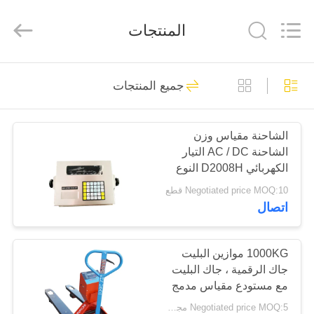
Purple
Horn
E-
المنتجات
Commerce
Co.,
Ltd..
All
Rights
الصفحة
Reserved.
91
جميع المنتجات
الرئيسية
موازين الشاحنات
الصناعية
الشاحنة مقياس وزن
منتجات
الشاحنة AC / DC التيار
الكهربائي D2008H النوع
معلومات
الرقمي
Negotiated price MOQ:10 قطع
اتصال
عنا
14
موازين الشاحنات
جولة
1000KG موازين البليت
جاك الرقمية ، جاك البليت
في
التجارية
مع مستودع مقياس مدمج
المعمل
Negotiated price MOQ:5 مجموعات