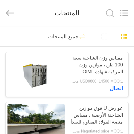
Purple
Horn
E-
المنتجات
Commerce
Co.,
Ltd..
All
Rights
الصفحة
Reserved.
91
جميع المنتجات
الرئيسية
موازين الشاحنات
الصناعية
مقياس وزن الشاحنة سعة
منتجات
100 طن ، موازين وزن
المركبة شهادة OIML
معلومات
USD9800~14500 MOQ:1 مجموعة
اتصال
عنا
14
موازين الشاحنات
جولة
عوارض U فوق موازين
الشاحنة الأرضية ، مقياس
في
التجارية
منصة الفولاذ المقاوم للصدأ
المعمل
تصميم وحدات 40 طن
Negotiated price MOQ:1 مجموعة