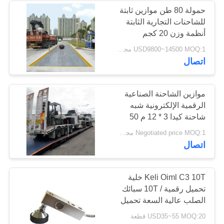
حمولة 80 طن موازين ثابتة
للشاحنات التجارية الثابتة
20
أنظمة وزن 20 كجم
موازين رافعة
USD9800~14500 MOQ:1 مجموعة
اتصال
إلكترونية
موازين الشاحنة الصناعية
الرقمية الإلكترونية شبه
شاحنة كيدا 3 * 12 م 50
طن U هيكل الشعاع
11
Negotiated price MOQ:1 مجموعة
اتصال
الموازين الرقمية
المعلقة
Keli Oiml C3 10T خلية
تحميل رقمية / 10T سبائك
الصلب عالية السعة تحميل
خلية
USD35~55 MOQ:20 قطعة