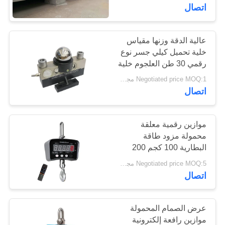
اتصال
مراقبة
الجودة
عالية الدقة وزنها مقياس
35
خلية تحميل كيلي جسر نوع
مقياس الشاحنة
رقمي 30 طن العلجوم خلية
اتصل
Negotiated price MOQ:1 مجموعة
ويجبريدج
بنا
اتصال
BLOG
موازين رقمية معلقة
محمولة مزود طاقة
البطارية 100 كجم 200
8
اطلب
كجم LED مع إضاءة خلفية
Negotiated price MOQ:5 مجموعات
اقتباس
اتصال
موازين المواشي
خريطة
عرض الصمام المحمولة
الموقع
موازين رافعة إلكترونية