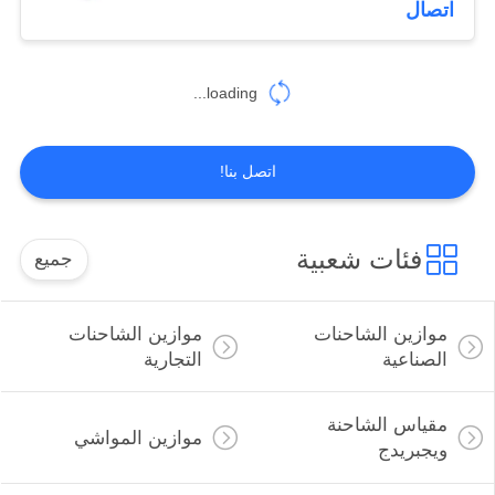
اتصال
11
مقياس ديناميكي
loading...
رقمي
اتصل بنا!
فئات شعبية
جميع
10
جداول البليت جاك
موازين الشاحنات
موازين الشاحنات
الصناعية
التجارية
مقياس الشاحنة
موازين المواشي
ويجبريدج