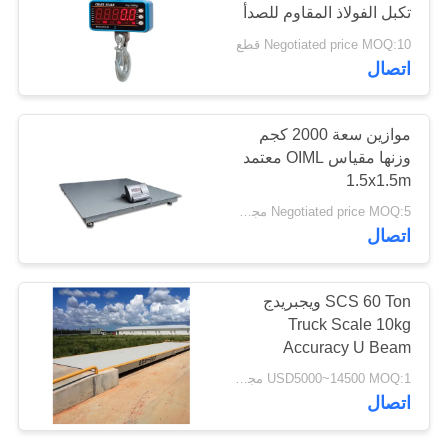
تكبل الفولاذ المقاوم للصدأ
500 كجم
Negotiated price MOQ:10 قطع
PRIVACY
26
اتصال
POLICY
موازين أرضية
موازين سعة 2000 كجم
وزنها مقياس OIML معتمد
1.5x1.5m
Negotiated price MOQ:5 مجموعات
اتصال
7
SCS 60 Ton ويجبريدج
Truck Scale 10kg
موازين منصة
Accuracy U Beam
Structure Digital
USD5000~14500 MOQ:1 مجموعة
اتصال