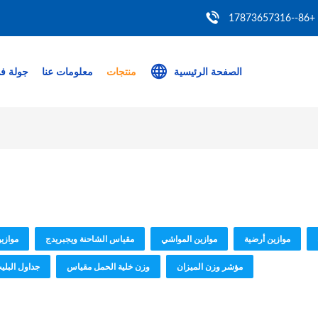
+86--17873657316
الصفحة الرئيسية
منتجات
معلومات عنا
جولة ف
موازين أرضية
موازين المواشي
مقياس الشاحنة ويجبريدج
موازي
مؤشر وزن الميزان
وزن خلية الحمل مقياس
جداول البلي