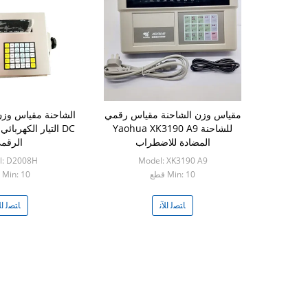
مقياس وزن الشاحنة مقياس رقمي
للشاحنة Yaohua XK3190 A9
المضادة للاضطراب
الرقم
l: D2008H
Model: XK3190 A9
Min: 10 قطع
Min: 10 قطع
ﺎﺘﺼﻟ ﺍﻶﻧ
ﺎﺘﺼﻟ ﺍﻶ