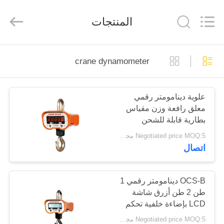
Purple
Horn
E-
المنتجات
Commerce
Co.,
Ltd..
All
Rights
الصفحة
Reserved.
crane dynamometer
الرئيسية
علوية دينامومتر رقمي
منتجات
معلق رافعة وزن مقياس
بطارية قابلة للشحن
معلومات
Negotiated price MOQ:5 مجموعة
اتصال
عنا
جولة
OCS-B دينامومتر رقمي 1
طن 2 طن أزرق شاشة
في
LCD بإضاءة خلفية تحكم
المعمل
لاسلكي
Negotiated price MOQ:5 مجموعة