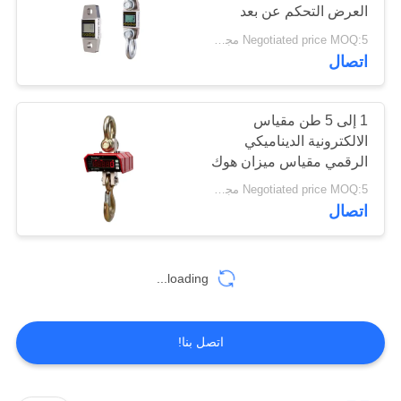
العرض التحكم عن بعد
بطارية امدادات الطاقة
Negotiated price MOQ:5 مجموعة
PRIVACY
اتصال
POLICY
1 إلى 5 طن مقياس
الالكترونية الديناميكي
الرقمي مقياس ميزان هوك
معلق
Negotiated price MOQ:5 مجموعات
اتصال
loading...
اتصل بنا!